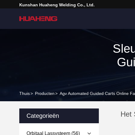
Kunshan Huaheng Welding Co., Ltd.
Sle
Gui
Thuis
>
Producten
>
Agv Automated Guided Carts Online Fa
Het 
Categorieën
Orbitaal Lassysteem
(56)