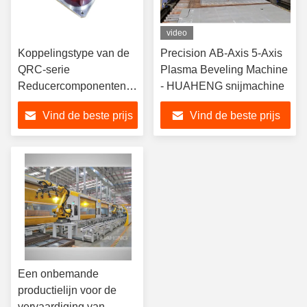
video
Koppelingstype van de
Precision AB-Axis 5-Axis
QRC-serie
Plasma Beveling Machine
Reducercomponenten
- HUAHENG snijmachine
QRC-20E / QRC-40E /
Vind de beste prijs
Vind de beste prijs
QRC-80E
Een onbemande
productielijn voor de
vervaardiging van