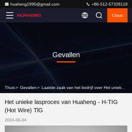
huaheng1995@gmail.com
+86-512-57328118
Citaat
Gevallen
Thuis
>
Gevallen
>
Laatste zaak van het bedrijf over Het unieke lasproces van Huaheng - H-TIG (Hot Wire) TlG
Het unieke lasproces van Huaheng - H-TIG
(Hot Wire) TlG
2024-06-04