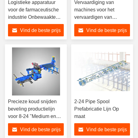
Logistieke apparatuur
Vervaardiging van
voor de farmaceutische
machines voor het
industrie Onbewaakte
vervaardigen van
productielijn
machines voor het
Vind de beste prijs
Vind de beste prijs
vervaardigen van
machines voor de
verwerking van machines
Precieze koud snijden
2-24 Pipe Spool
beveling productielijn
Prefabricatie Lijn Op
voor 8-24 "Medium en
maat
dikke wand buizen
Vind de beste prijs
Vind de beste prijs