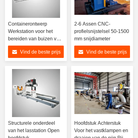
Containerontwerp
2-6 Assen CNC-
Werkstation voor het
profielsnijstelsel 50-1500
bereiden van buizen voor
mm snijdiameter
het snijden van buizen
Vind de beste prijs
Vind de beste prijs
Structurele onderdeel
Hoofdstuk Achterstuk
van het lasstation Open
Voor het vastklampen en
hoofdstuk
draaien van de pijp Pijp