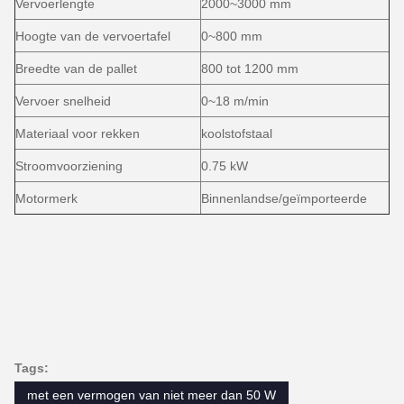
Vervoerlengte
2000~3000 mm
Hoogte van de vervoertafel
0~800 mm
Breedte van de pallet
800 tot 1200 mm
Vervoer snelheid
0~18 m/min
Materiaal voor rekken
koolstofstaal
Stroomvoorziening
0.75 kW
Motormerk
Binnenlandse/geïmporteerde
Tags:
met een vermogen van niet meer dan 50 W