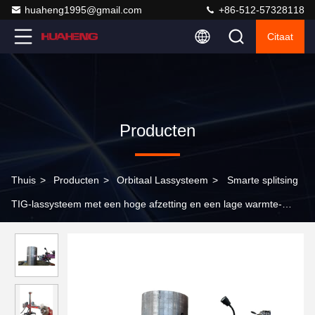
huaheng1995@gmail.com
+86-512-57328118
Citaat
Producten
Thuis
>
Producten
>
Orbitaal Lassysteem
>
Smarte splitsing
TIG-lassysteem met een hoge afzetting en een lage warmte-
invoer