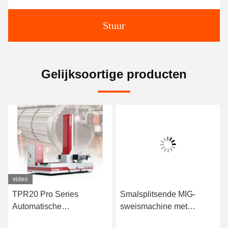
Stuur
Gelijksoortige producten
video
TPR20 Pro Series
Smalsplitsende MIG-
Automatische
sweismachine met
Robotlasapparatuur voor
waterkoeling