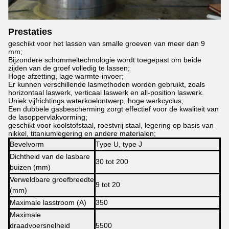
Prestaties
geschikt voor het lassen van smalle groeven van meer dan 9
mm;
Bijzondere schommeltechnologie wordt toegepast om beide
zijden van de groef volledig te lassen;
Hoge afzetting, lage warmte-invoer;
Er kunnen verschillende lasmethoden worden gebruikt, zoals
horizontaal laswerk, verticaal laswerk en all-position laswerk.
Uniek vijfrichtings waterkoelontwerp, hoge werkcyclus;
Een dubbele gasbescherming zorgt effectief voor de kwaliteit van
de lasoppervlakvorming;
geschikt voor koolstofstaal, roestvrij staal, legering op basis van
nikkel, titaniumlegering en andere materialen;
Bevelvorm
Type U, type J
Dichtheid van de lasbare
30 tot 200
buizen (mm)
Verweldbare groefbreedte
9 tot 20
(mm)
Maximale lasstroom (A)
350
Maximale
draadvoersnelheid
5500