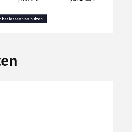
 het lassen van buizen
ten