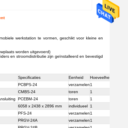
ent
mobiele werkstation te vormen, geschikt voor kleine en
ouwplaats worden uitgevoerd)
iders en stroomdistributie zijn geïnstalleerd en bevestigd
Specificaties
Eenheid
Hoeveelheid
Opmerk
PCBPS-24
verzamelen
1
voor het
CMBS-24
toren
1
CNC vas
nsluiting
PCEBM-24
toren
1
Radiële
6058 x 2438 x 2896 mm
individueel
1
Nabewerk
PFS-24
verzamelen
1
voor he
PRGV-24A
verzamelen
1
voor he
PRGV-24B
verzamelen
1
met een