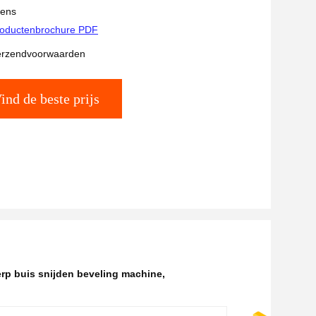
vens
oductenbrochure PDF
verzendvoorwaarden
ind de beste prijs
rp buis snijden beveling machine
,