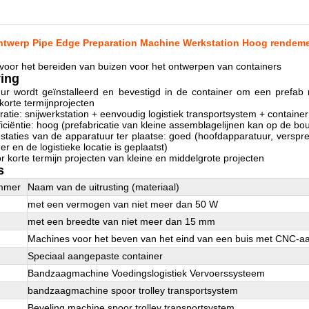
ntwerp Pipe Edge Preparation Machine Werkstation Hoog rendem
voor het bereiden van buizen voor het ontwerpen van containers
ving
ur wordt geïnstalleerd en bevestigd in de container om een prefab 
korte termijnprojecten
ratie: snijwerkstation + eenvoudig logistiek transportsystem + container
ficiëntie: hoog (prefabricatie van kleine assemblagelijnen kan op de b
restaties van de apparatuur ter plaatse: goed (hoofdapparatuur, verspre
er en de logistieke locatie is geplaatst)
r korte termijn projecten van kleine en middelgrote projecten
s
mmer
Naam van de uitrusting (materiaal)
met een vermogen van niet meer dan 50 W
met een breedte van niet meer dan 15 mm
Machines voor het beven van het eind van een buis met CNC-aa
Speciaal aangepaste container
Bandzaagmachine Voedingslogistiek Vervoerssysteem
bandzaagmachine spoor trolley transportsystem
Beveling machine spoor trolley transportsystem