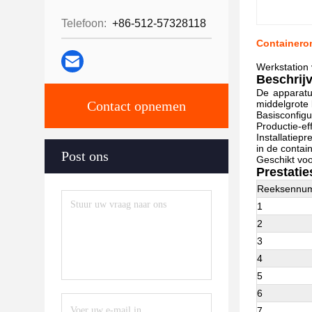
Telefoon:
+86-512-57328118
Containero
Werkstation 
Beschrij
De apparatu
Contact opnemen
middelgrote 
Basisconfigu
Productie-ef
Installatiep
in de contain
Post ons
Geschikt voo
Prestatie
Reeksennu
1
2
3
4
5
6
7