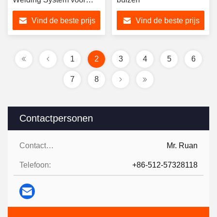
D8mm~110mm Pipe
Vind de beste prijs
Vind de beste prijs
1
2
3
4
5
6
7
8
Contactpersonen
Contactpersonen:
Mr. Ruan
Telefoon:
+86-512-57328118